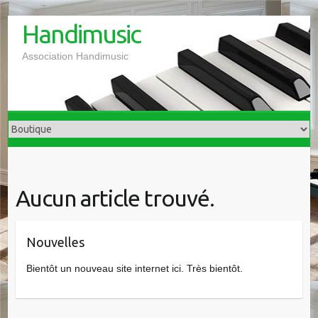
S
Handimusic
k
Association Handimusic
i
p
t
o
c
o
n
t
Aucun article trouvé.
e
n
t
Nouvelles
Bientôt un nouveau site internet ici. Très bientôt.