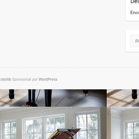
Deu
Enc
Rec
olorlib
Sponsorisé par
WordPress