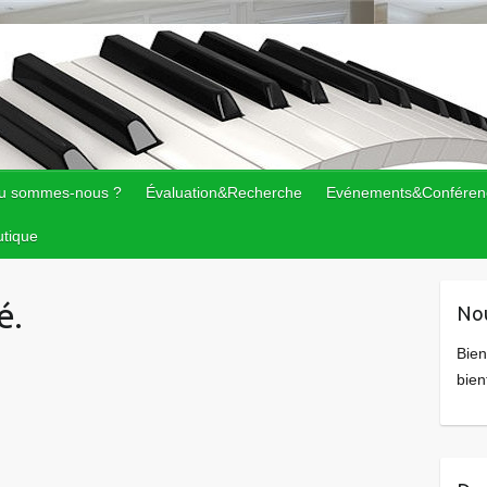
u sommes-nous ?
Évaluation&Recherche
Evénements&Conféren
tique
é.
Nou
Bien
bien